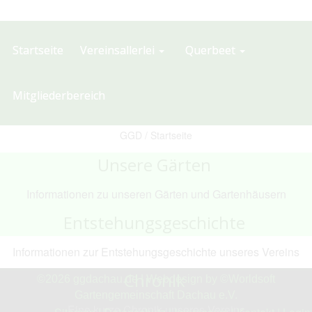
Startseite
Vereinsallerlei
Querbeet
Mitgliederbereich
GGD /
Startseite
Unsere Gärten
Informationen zu unseren Gärten und Gartenhäusern
Entstehungsgeschichte
Informationen zur Entstehungsgeschichte unseres Vereins
Chronik
©2026
ggdachau.de
|
Webdesign by ©Worldsoft
Gartengemeinschaft Dachau e.V.
Eine kurze Chronik unseres Vereins